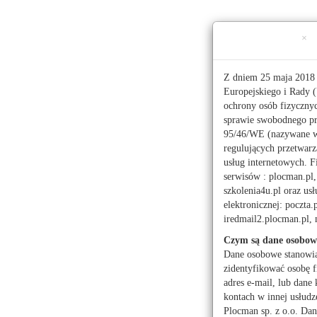
Ta strona używa ciasteczek (cookies), dzięki którym 
×
Czwartek, 6 sierpnia 2026 r.
imieniny:
Sławy, Jakuba
Z dniem 25 maja 2018 
Europejskiego i Rady (
ochrony osób fizyczny
112
sprawie swobodnego pr
95/46/WE (nazywane 
regulujących przetwar
Pogoda
Waluty
Moje miasto
usług internetowych. F
serwisów : plocman.pl, 
Administracja publicz
szkolenia4u.pl oraz u
elektronicznej: poczta.
Kwiaciarnie
Mark
iredmail2.plocman.pl
Turystyka
Czym są dane osobow
Dane osobowe stanowi
zidentyfikować osobę f
adres e-mail, lub dane 
kontach w innej usłudz
Powrót
Aktual
Plocman sp. z o.o. Dan