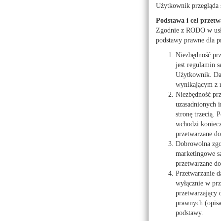
Użytkownik przegląda 
Obuwnicze h
Podstawa i cel przetw
damskiej ga
Zgodnie z RODO w usłu
podstawy prawne dla p
źródło:
Materiał partnera
2022-11-15r.
Niezbędność pr
jest regulamin s
Użytkownik. Dan
wynikającym z 
Niezbędność prz
uzasadnionych i
stronę trzecią.
wchodzi koniecz
przetwarzane do 
Dobrowolna zgod
marketingowe są
przetwarzane do
Przetwarzanie d
wyłącznie w prz
przetwarzający
prawnych (opis
podstawy.