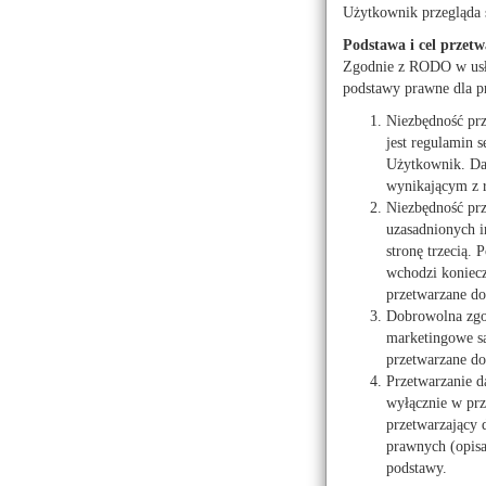
Użytkownik przegląda 
Horoskop 
Podstawa i cel przetw
Zgodnie z RODO w usłu
od 01.08.2026 do 07.08.
podstawy prawne dla p
Niezbędność pr
jest regulamin s
Użytkownik. Dan
wynikającym z 
Niezbędność prz
uzasadnionych i
stronę trzecią.
Przed Pannami powrót z
wchodzi koniecz
Pomimo powrotu do domu 
nie oszczędzajcie sobie
przetwarzane do 
zdarzenie, które zapadn
Dobrowolna zgod
wytraci Was z nowej sytua
marketingowe są
30,31,42,43,46.
przetwarzane do
Przetwarzanie d
wyłącznie w prz
przetwarzający
Ciekawostki astrologicz
prawnych (opis
Czy wiecie, że:
podstawy.