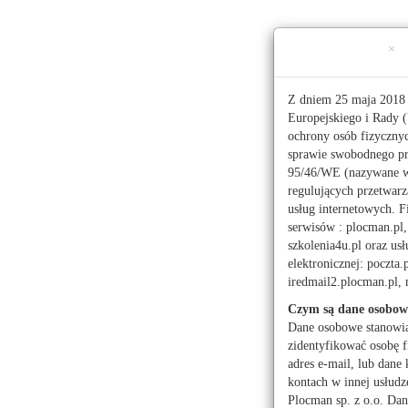
Ta strona używa ciasteczek (cookies), dzięki którym 
×
Czwartek, 6 sierpnia 2026 r.
imieniny:
Sławy, Jakuba
Z dniem 25 maja 2018 
Europejskiego i Rady (
ochrony osób fizyczny
112
sprawie swobodnego pr
95/46/WE (nazywane 
regulujących przetwar
Pogoda
Waluty
Moje miasto
usług internetowych. F
serwisów : plocman.pl, 
Administracja publicz
szkolenia4u.pl oraz u
elektronicznej: poczta.
Kwiaciarnie
Mark
iredmail2.plocman.pl
Turystyka
Czym są dane osobow
Dane osobowe stanowi
zidentyfikować osobę f
adres e-mail, lub dane 
kontach w innej usłudz
Powrót
Aktual
Plocman sp. z o.o. Dan