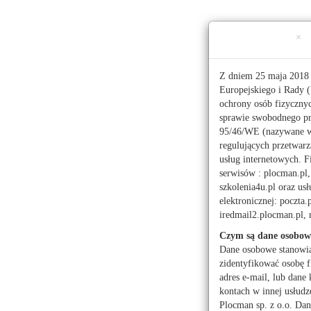
Ta strona używa ciasteczek (cookies), dzięki którym 
×
Niedziela, 9 sierpnia 2026 r.
imieniny:
Romana, Ryszarda
Z dniem 25 maja 2018 
Europejskiego i Rady (
ochrony osób fizyczny
112
sprawie swobodnego pr
95/46/WE (nazywane 
regulujących przetwar
Pogoda
Waluty
Moje miasto
usług internetowych. F
serwisów : plocman.pl, 
Administracja publicz
szkolenia4u.pl oraz u
elektronicznej: poczta.
Kwiaciarnie
Mark
iredmail2.plocman.pl
Turystyka
Czym są dane osobow
Dane osobowe stanowi
zidentyfikować osobę f
adres e-mail, lub dane 
kontach w innej usłudz
Plocman sp. z o.o. Dan