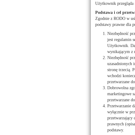
Użytkownik przegląda 
Podstawa i cel przetw
Zgodnie z RODO w usłu
podstawy prawne dla p
Niezbędność pr
jest regulamin s
Użytkownik. Dan
wynikającym z 
Niezbędność prz
uzasadnionych i
stronę trzecią.
wchodzi koniecz
Warsztat
przetwarzane do 
Dobrowolna zgod
granicą –
marketingowe są
przetwarzane do
Przetwarzanie d
Do wynajęc
wyłącznie w prz
przetwarzający
źródło:
Artykuł sponsor
prawnych (opis
podstawy.