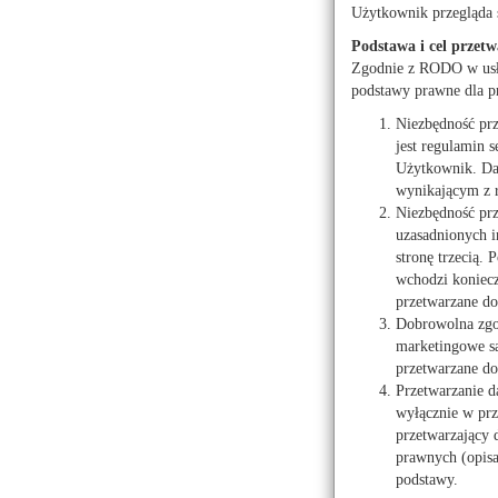
Użytkownik przegląda 
Gdzie na ro
Podstawa i cel przetw
źródło:
Artykuł sponsoro
Zgodnie z RODO w usłu
autor: Urząd Marszałkow
podstawy prawne dla p
2025-07-14r.
Niezbędność pr
jest regulamin s
Użytkownik. Dan
wynikającym z 
Niezbędność prz
uzasadnionych i
stronę trzecią.
wchodzi koniecz
przetwarzane do 
Dobrowolna zgod
marketingowe są
przetwarzane do
Przetwarzanie d
wyłącznie w prz
przetwarzający
prawnych (opis
podstawy.