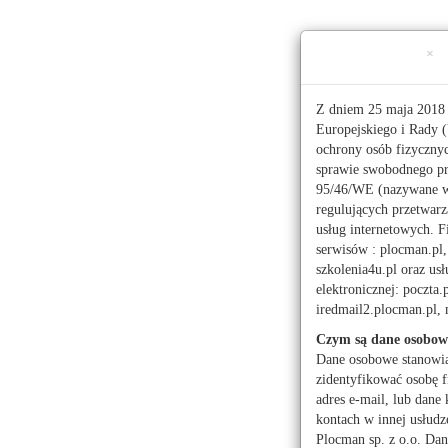
Ta strona używa ciasteczek (cookies), dzięki którym 
×
Niedziela, 9 sierpnia 2026 r.
imieniny:
Romana, Ryszarda
Z dniem 25 maja 2018 
Europejskiego i Rady (
ochrony osób fizyczny
112
sprawie swobodnego pr
95/46/WE (nazywane 
regulujących przetwar
Pogoda
Waluty
Moje miasto
usług internetowych. F
serwisów : plocman.pl, 
Administracja publicz
szkolenia4u.pl oraz u
elektronicznej: poczta.
Kwiaciarnie
Mark
iredmail2.plocman.pl
Turystyka
Czym są dane osobow
Dane osobowe stanowi
zidentyfikować osobę f
adres e-mail, lub dane 
kontach w innej usłudz
Powrót
Aktual
Plocman sp. z o.o. Dan