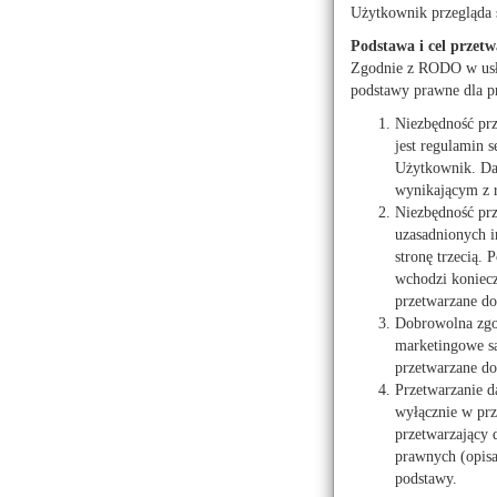
OŚROD
Użytkownik przegląda 
Podstawa i cel przetw
Dom Darmstadt
Zgodnie z RODO w usłu
podstawy prawne dla p
09-400 Płock, Pl. Stary 
tel.: 24 367 19 22
Niezbędność pr
jest regulamin s
Użytkownik. Dan
wynikającym z 
Niezbędność prz
Europejskie Centrum 
uzasadnionych i
09-540 Sanniki, Warsza
stronę trzecią.
tel.: 24 268 11 08
wchodzi koniecz
przetwarzane do 
Dobrowolna zgod
marketingowe są
przetwarzane do
Klub Osiedla Dworco
Przetwarzanie d
09-400 Płock, ul. Chopin
wyłącznie w prz
tel.: 24 262 72 08
przetwarzający
prawnych (opis
podstawy.