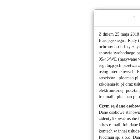
Ta strona używa ciasteczek (cookies), dzięki którym 
×
Niedziela, 9 sierpnia 2026 r.
imieniny:
Romana, Ryszarda
Z dniem 25 maja 2018 
Europejskiego i Rady (
ochrony osób fizyczny
112
sprawie swobodnego pr
95/46/WE (nazywane 
regulujących przetwar
Pogoda
Waluty
Moje miasto
usług internetowych. F
serwisów : plocman.pl, 
Administracja publicz
szkolenia4u.pl oraz u
elektronicznej: poczta.
Kwiaciarnie
Mark
iredmail2.plocman.pl
Turystyka
Czym są dane osobow
Dane osobowe stanowi
zidentyfikować osobę f
adres e-mail, lub dane 
kontach w innej usłudz
Wróć
Kultura
Plocman sp. z o.o. Dan