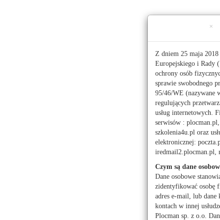
Ta strona używa ciasteczek (cookies), dzięki którym 
×
Sobota, 8 sierpnia 2026 r.
imieniny:
Dominika, Cyprian
Z dniem 25 maja 2018 
Europejskiego i Rady (
ochrony osób fizyczny
112
sprawie swobodnego pr
95/46/WE (nazywane 
regulujących przetwar
Pogoda
Waluty
Moje miasto
usług internetowych. F
serwisów : plocman.pl, 
Administracja publicz
szkolenia4u.pl oraz u
elektronicznej: poczta.
Kwiaciarnie
Mark
iredmail2.plocman.pl
Turystyka
Czym są dane osobow
Dane osobowe stanowi
zidentyfikować osobę f
adres e-mail, lub dane 
kontach w innej usłudz
Co warto w
Plocman sp. z o.o. Dan