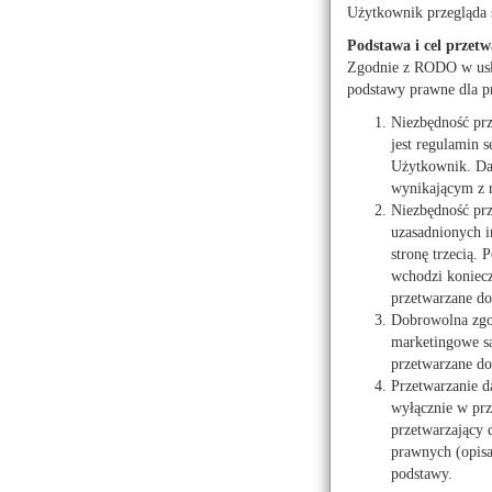
informacje
Użytkownik przegląda 
Podstawa i cel przetw
źródło:
Materiał partnera
Zgodnie z RODO w usłu
podstawy prawne dla p
Niezbędność pr
jest regulamin s
Użytkownik. Dan
wynikającym z 
Niezbędność prz
Szukasz do
uzasadnionych i
stronę trzecią.
Zostań mag
wchodzi koniecz
źródło:
Artykuł sponsor
przetwarzane do 
Dobrowolna zgod
marketingowe są
przetwarzane do
Przetwarzanie d
wyłącznie w prz
przetwarzający
prawnych (opis
Igły i strz
podstawy.