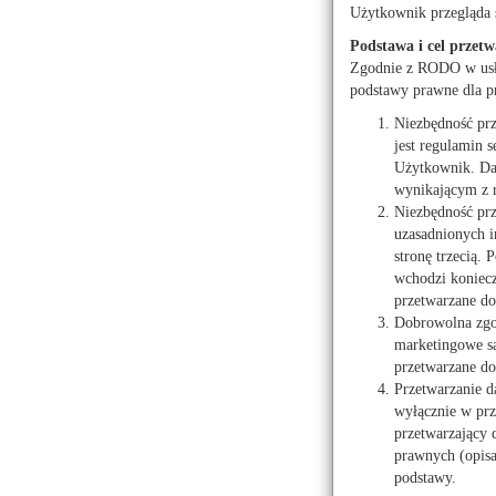
Użytkownik przegląda 
Kwiaciarnie
Mark
Podstawa i cel przetw
Turystyka
Zgodnie z RODO w usłu
podstawy prawne dla p
Niezbędność pr
jest regulamin s
Użytkownik. Dan
wynikającym z 
Niezbędność prz
Kiedy wyna
uzasadnionych i
najbardziej
stronę trzecią.
wchodzi koniecz
źródło:
Informacja pras
przetwarzane do 
Dobrowolna zgod
marketingowe są
przetwarzane do
Przetwarzanie d
wyłącznie w prz
znacząco wpływają na os
przetwarzający
prawnych (opis
podstawy.