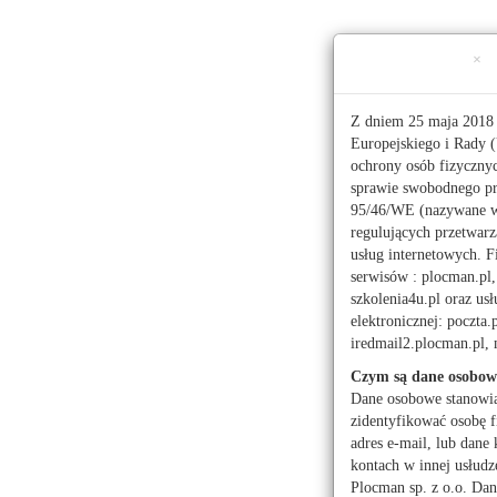
Ta strona używa ciasteczek (cookies), dzięki którym 
×
Niedziela, 9 sierpnia 2026 r.
imieniny:
Romana, Ryszarda
Z dniem 25 maja 2018 
Europejskiego i Rady (
ochrony osób fizyczny
112
sprawie swobodnego pr
95/46/WE (nazywane 
regulujących przetwar
Pogoda
Waluty
usług internetowych. F
serwisów : plocman.pl, 
szkolenia4u.pl oraz u
elektronicznej: poczta.
iredmail2.plocman.pl
Czym są dane osobow
Dane osobowe stanowi
zidentyfikować osobę f
adres e-mail, lub dane 
Moje miasto
kontach w innej usłudz
Plocman sp. z o.o. Dan
Administracja publicz